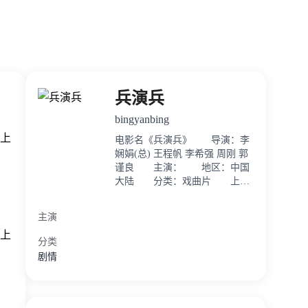
兵演兵
bingyanbing
上
电影名《兵演兵》 导演：李
娴娟(总) 王程帆 李希强 周刚 郭
谨良 主演： 地区：中国
大陆 分类：戏曲片 上
映：1991年1月1日 纪录了中
国人民解放军1990年全军业余文
主演
艺汇演的部分优秀
上
分类
剧情