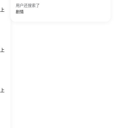
用户还搜索了
上
剧情
上
上