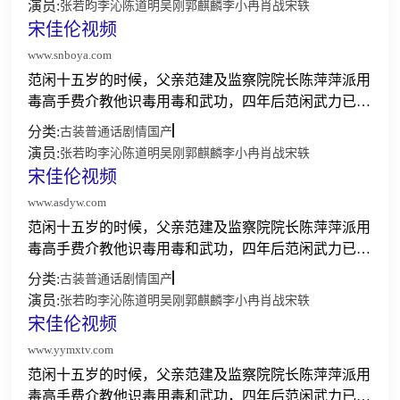
演员:
张若昀
李沁
陈道明
吴刚
郭麒麟
李小冉
肖战
宋轶
柳如玉和...
宋佳伦视频
www.snboya.com
范闲十五岁的时候，父亲范建及监察院院长陈萍萍派用
毒高手费介教他识毒用毒和武功，四年后范闲武力已属
上乘。在破解了一场投毒事件后，他带着危机感和对真
分类:
古装
普通话
剧情
国产
相的探索前赴京都。在熟悉京都的过程中，范闲见识了
演员:
张若昀
李沁
陈道明
吴刚
郭麒麟
李小冉
肖战
宋轶
柳如玉和...
宋佳伦视频
www.asdyw.com
范闲十五岁的时候，父亲范建及监察院院长陈萍萍派用
毒高手费介教他识毒用毒和武功，四年后范闲武力已属
上乘。在破解了一场投毒事件后，他带着危机感和对真
分类:
古装
普通话
剧情
国产
相的探索前赴京都。在熟悉京都的过程中，范闲见识了
演员:
张若昀
李沁
陈道明
吴刚
郭麒麟
李小冉
肖战
宋轶
柳如玉和...
宋佳伦视频
www.yymxtv.com
范闲十五岁的时候，父亲范建及监察院院长陈萍萍派用
毒高手费介教他识毒用毒和武功，四年后范闲武力已属