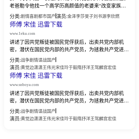
老爸勒令他找一个高学历高颜值的老婆来“改变家族基
因”，但李大富无法判断女友是否只是为房子而来，于
分类:
演员:
剧情
喜剧
都市
国产
金泽
李莎旻子
刘书源
李欣燃
是将房子低价出租，试图通过近距离的同租生活物色合
师傅 宋佳 迅雷下载
适伴侣，...
www.1eku.com
讲述了因共党叛徒被国民党俘获后，出卖共党内部机
密，潜伏在国民党内部的共产党员，为拯救共产党进步
人士，并将共党人士安全送出上海，与国民党周旋斗智
分类:
战争
剧情
谍战
国产
斗勇的故事。是英雄人物谢云亭为解救同胞传递重要情
演员:
黄觉
边潇潇
王伟光
宋佳玲
于毅
隋抒洋
王驾麟
宫宏佳
报，而上演...
师傅 宋佳 迅雷下载
www.snboya.com
讲述了因共党叛徒被国民党俘获后，出卖共党内部机
密，潜伏在国民党内部的共产党员，为拯救共产党进步
人士，并将共党人士安全送出上海，与国民党周旋斗智
分类:
战争
剧情
谍战
国产
斗勇的故事。是英雄人物谢云亭为解救同胞传递重要情
演员:
黄觉
边潇潇
王伟光
宋佳玲
于毅
隋抒洋
王驾麟
宫宏佳
报，而上演...