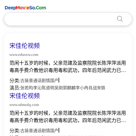
宋佳伦视频
www.edusxw.com
范闲十五岁的时候，父亲范建及监察院院长陈萍萍派用
毒高手费介教他识毒用毒和武功，四年后范闲武力已属
上乘。在破解了一场投毒事件后，他带着危机感和对真
分类:
古装
普通话
剧情
国产
相的探索前赴京都。在熟悉京都的过程中，范闲见识了
演员:
张若昀
李沁
陈道明
吴刚
郭麒麟
李小冉
肖战
宋轶
柳如玉和...
宋佳伦视频
www.sdmzdq.com
范闲十五岁的时候，父亲范建及监察院院长陈萍萍派用
毒高手费介教他识毒用毒和武功，四年后范闲武力已属
上乘。在破解了一场投毒事件后，他带着危机感和对真
分类:
古装
普通话
剧情
国产
相的探索前赴京都。在熟悉京都的过程中，范闲见识了