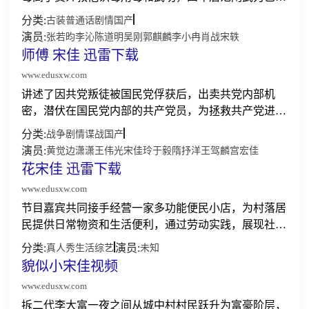
上乘。在破解了一场投毒事件后，他带着危机感和对真
分类:
古装
普通话
剧情
国产
相的探索前赴京都。在熟悉京都的过程中，范闲见识了
演员:
张若昀
李沁
陈道明
吴刚
郭麒麟
李小冉
肖战
宋轶
柳如玉和...
师傅 宋佳 迅雷下载
www.edusxw.com
讲述了因共党叛徒被国民党俘获后，出卖共党内部机
密，潜伏在国民党内部的共产党员，为拯救共产党进步
人士，并将共党人士安全送出上海，与国民党周旋斗智
分类:
战争
剧情
谍战
国产
斗勇的故事。是英雄人物谢云亭为解救同胞传递重要情
演员:
黄觉
边潇潇
王伟光
宋佳玲
于毅
隋抒洋
王驾麟
宫宏佳
报，而上演...
花宋佳 迅雷下载
www.edusxw.com
节目嘉宾共同接手经营一家多功能便民小店，为村落居
民提供日常物资和生活便利，通过劳动实践，展现社会
主义新农村新风貌。...
分类:
演员:
真人秀
生活
综艺
未知
貌似小宋佳视频
www.edusxw.com
拆二代李大富一夜之间从城中村村民跃升为富豪阶层，