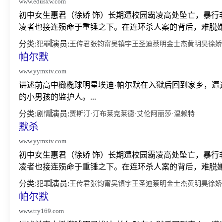
www.edusxw.com
初中女生惠君（徐娇 饰）长期遭校园霸凌高处坠亡，暴行
凌者也接连殒命于重锤之下。在连环杀人案的背后，难脱嫌
分类:
演员:
犯罪
王传君
张钧甯
吴镇宇
王圣迪
蔡明
金士杰
黄明昊
徐娇
帕尔默
www.yymxtv.com
讲述前高中橄榄球明星埃迪·帕尔默在入狱后回到家乡，
的小男孩的监护人。...
分类:
演员:
剧情
贾斯汀·汀布莱克
莱德·艾伦
阿丽莎·温赖特
默杀
www.yymxtv.com
初中女生惠君（徐娇 饰）长期遭校园霸凌高处坠亡，暴行
凌者也接连殒命于重锤之下。在连环杀人案的背后，难脱嫌
分类:
演员:
犯罪
王传君
张钧甯
吴镇宇
王圣迪
蔡明
金士杰
黄明昊
徐娇
帕尔默
www.try169.com