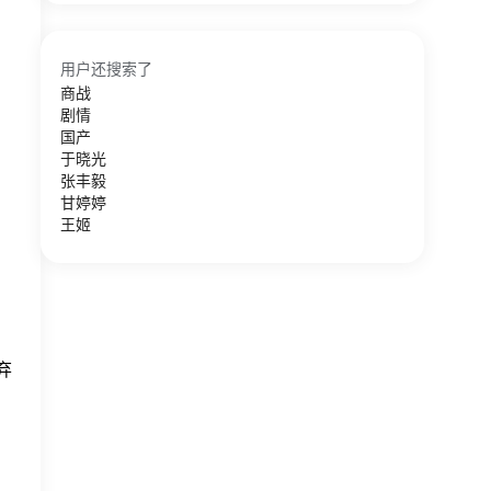
用户还搜索了
商战
剧情
国产
于晓光
张丰毅
甘婷婷
王姬
弃