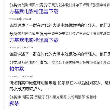
分类:
演员:
商战
剧情
国产
于晓光
张丰毅
甘婷婷
王姬
曹征
张润
李坤霖
方基默电影枪迅雷下载
www.asdyw.com
该剧讲述了一群在时代的大潮中敢想敢拼的年轻人，他们无
分类:
演员:
商战
剧情
国产
于晓光
张丰毅
甘婷婷
王姬
曹征
张润
李坤霖
方基默电影枪迅雷下载
www.yymxtv.com
该剧讲述了一群在时代的大潮中敢想敢拼的年轻人，他们无
分类:
演员:
商战
剧情
国产
于晓光
张丰毅
甘婷婷
王姬
曹征
张润
李坤霖
帕尔默
www.edusxw.com
讲述前高中橄榄球明星埃迪·帕尔默在入狱后回到家乡，
的小男孩的监护人。...
分类:
演员:
剧情
贾斯汀·汀布莱克
莱德·艾伦
阿丽莎·温赖特
默杀