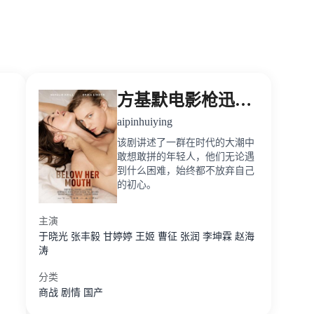
方基默电影枪迅雷下载
aipinhuiying
该剧讲述了一群在时代的大潮中
敢想敢拼的年轻人，他们无论遇
到什么困难，始终都不放弃自己
的初心。
主演
于晓光
张丰毅
甘婷婷
王姬
曹征
张润
李坤霖
赵海
涛
分类
商战
剧情
国产