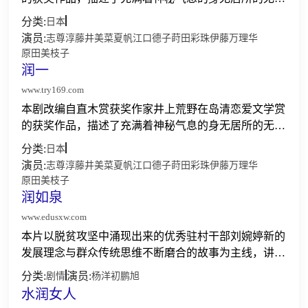
主人公润一和从16岁至62岁的拥有各种背景的女性们之
分类:
日本
间的瞬息之爱。...
演员:
志尊淳
藤井美菜
夏帆
江口德子
莳田彩珠
伊藤万理华
原田美枝子
润一
www.try169.com
本剧改编自直木赏获奖作家井上荒野在岛清恋爱文学赏
的获奖作品，描述了充满着神秘气息的身无居所的无业
主人公润一和从16岁至62岁的拥有各种背景的女性们之
分类:
日本
间的瞬息之爱。...
演员:
志尊淳
藤井美菜
夏帆
江口德子
莳田彩珠
伊藤万理华
原田美枝子
润如泉
www.edusxw.com
本片以脱贫攻坚中涌现出来的优秀驻村干部刘婉婷新的
发展理念与群众传统思维不断磨合的故事为主线，讲述
村委干部为了村庄发展采取的不同方式，不同思路，新
分类:
演员:
剧情
杨洋
初鹏旭
旧思想的碰撞融合。驻村队对贫困群众吴更里一家温情
水润女人
帮扶为副...