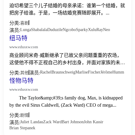
迫切希望三个儿子结婚的母亲承诺：谁第一个结婚，就
把房子给谁。于是，一场结婚竞赛随即展开。...
分类:
喜剧
Lunga
Shabalala
Duduzile
Ngcobo
Sparky
Xulu
Ray
Neo
演员:
纽马特
www.edusxw.com
商业顾问米奇·威斯继承了已故父亲问题重重的农场，
这使他不得不正视自己的乡村出身，并面对家族的未
来。...
Rachel
Braunschweig
Marlise
Fischer
Jérôme
Humm
分类:
演员:
其他
怪物马特
www.edusxw.com
The Taylor&amp;#39;s family dog, Max, is kidnapped
by the evil Sirus Caldwell, (Zack Ward) CEO of mega...
分类:
剧情
Juliet Landau
Zack Ward
Bart Johnson
John Kassir
演员:
Brian Stepanek