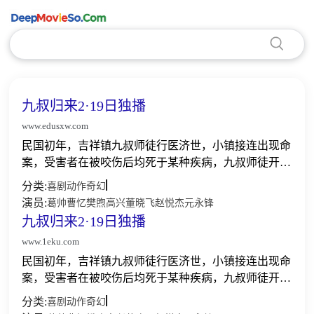
九叔归来2·19日独播
www.edusxw.com
民国初年，吉祥镇九叔师徒行医济世，小镇接连出现命
案，受害者在被咬伤后均死于某种疾病，九叔师徒开始
了一场奇趣爆笑的追凶之旅，最终发现凶手是一些为了
分类:
喜剧
动作
奇幻
躲避灾祸藏于深山中被称为巫狼人的可怜人......
演员:
葛帅
曹忆
樊煦
高兴
董晓飞
赵悦杰
元永锋
九叔归来2·19日独播
www.1eku.com
民国初年，吉祥镇九叔师徒行医济世，小镇接连出现命
案，受害者在被咬伤后均死于某种疾病，九叔师徒开始
了一场奇趣爆笑的追凶之旅，最终发现凶手是一些为了
分类:
喜剧
动作
奇幻
躲避灾祸藏于深山中被称为巫狼人的可怜人......