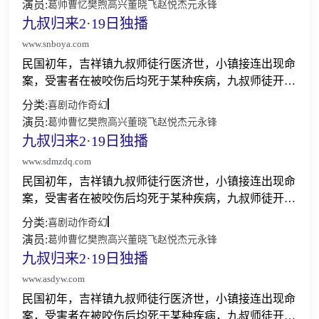
演员:
葛帅
曹忆
樊煦
高兴
董晓飞
赵悦杰
元永锋
九叔归来2·19日独播
www.snboya.com
民国初年，吉祥镇九叔师徒行医济世，小镇接连出现命
案，受害者在被咬伤后均死于某种疾病，九叔师徒开始
了一场奇趣爆笑的追凶之旅，最终发现凶手是一些为了
分类:
喜剧
动作
奇幻
躲避灾祸藏于深山中被称为巫狼人的可怜人......
演员:
葛帅
曹忆
樊煦
高兴
董晓飞
赵悦杰
元永锋
九叔归来2·19日独播
www.sdmzdq.com
民国初年，吉祥镇九叔师徒行医济世，小镇接连出现命
案，受害者在被咬伤后均死于某种疾病，九叔师徒开始
了一场奇趣爆笑的追凶之旅，最终发现凶手是一些为了
分类:
喜剧
动作
奇幻
躲避灾祸藏于深山中被称为巫狼人的可怜人......
演员:
葛帅
曹忆
樊煦
高兴
董晓飞
赵悦杰
元永锋
九叔归来2·19日独播
www.asdyw.com
民国初年，吉祥镇九叔师徒行医济世，小镇接连出现命
案，受害者在被咬伤后均死于某种疾病，九叔师徒开始