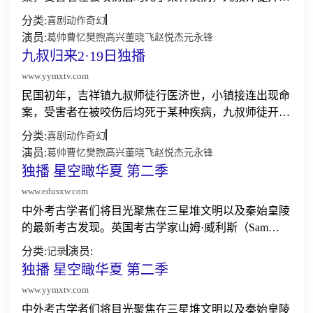
了一场奇趣爆笑的追凶之旅，最终发现凶手是一些为了
分类:
喜剧
动作
奇幻
躲避灾祸藏于深山中被称为巫狼人的可怜人......
演员:
葛帅
曹忆
樊煦
高兴
董晓飞
赵悦杰
元永锋
九叔归来2·19日独播
www.yymxtv.com
民国初年，吉祥镇九叔师徒行医济世，小镇接连出现命
案，受害者在被咬伤后均死于某种疾病，九叔师徒开始
了一场奇趣爆笑的追凶之旅，最终发现凶手是一些为了
分类:
喜剧
动作
奇幻
躲避灾祸藏于深山中被称为巫狼人的可怜人......
演员:
葛帅
曹忆
樊煦
高兴
董晓飞
赵悦杰
元永锋
独播 星空瞰华夏 第二季
www.edusxw.com
中外考古学者们将目光聚焦在三星堆文明以及秦始皇陵
的最新考古发现。英国考古学家山姆·威利斯（Sam
Willis）带着诸多疑问和好奇，踏上中华文明探秘之
分类:
演员:
记录
旅，借助卫星遥感、数字摄影测量、雷达激光扫描、三
独播 星空瞰华夏 第二季
维...
www.yymxtv.com
中外考古学者们将目光聚焦在三星堆文明以及秦始皇陵