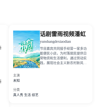
话剧雷雨视频潘虹
yunshangdexiaodian
新
节目嘉宾共同接手经营一家多功
能便民小店，为村落居民提供日
常物资和生活便利，通过劳动实
践，展现社会主义新农村新风
貌。
主演
未知
新
分类
真人秀
生活
综艺