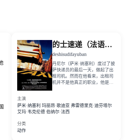
的士速递（法语版）
deshisudifayuban
他
丹尼尔（萨米·纳塞利）度过了披
萨快递员的最后一天，做起了出
租司机。然而在他看来，出租司
机并不是他真正的职业，他是名
真正的快车手。因为超车被罚，
丹尼尔结识了警察艾米（佛瑞德
主演
瑞克·迪分索）。艾米考了八次驾
萨米·纳塞利
玛丽昂·歌迪亚
弗雷德里克·迪芬塔尔
国
艾玛·韦克伦德
伯纳尔·法西
分类
动作