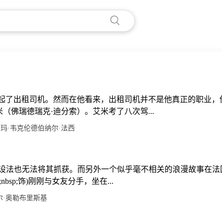
做起了出租司机。然而在他看来，出租司机并不是他真正的职业，
佛瑞德瑞克·迪分索）。艾米考了八次驾...
玛·韦克伦德
伯纳尔·法西
设法也无法将其抓获。而另外一个似乎毫不相关的浪漫故事在法
p;nbsp;饰)刚刚与女友分手，坐在...
尔·奥勒布里斯基