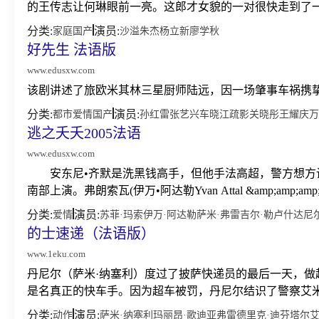
的王传志让何琳眼前一亮。这郎才女貌的一对很快走到了一
分类:
演员:
家庭
国产
沙溢
朱杰
杨立新
廖学秋
好先生 法语版
www.edusxw.com
该剧讲述了旅欧米其林三星厨师陆远，因一场肇事车祸携挚
分类:
演员:
都市
爱情
国产
孙红雷
张艺兴
车晓
江疏影
关晓彤
王耀庆
万
逃之夭夭2005法语
www.edusxw.com
安东尼•齐默是洗黑钱高手，但他手法高超，警方想方
南部上演。弗朗索瓦(伊万•阿达勒Yvan Attal &amp;amp;am
分类:
演员:
爱情
苏菲·玛索
伊万·阿达勒
萨米·弗雷
吉尔·勒卢什
达尼
的士速递（法语版）
www.1eku.com
丹尼尔（萨米·纳塞利）度过了披萨快递员的最后一天，
是名真正的快车手。因为超车被罚，丹尼尔结识了警察艾米（
分类:
演员:
动作
萨米·纳塞利
玛丽昂·歌迪亚
弗雷德里克·迪芬塔尔
艾