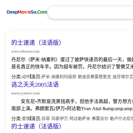
的士速递（法语版）
www.edusxw.com
丹尼尔（萨米·纳塞利）度过了披萨快递员的最后一天，
是名真正的快车手。因为超车被罚，丹尼尔结识了警察艾米（
分类:
演员:
动作
萨米·纳塞利
玛丽昂·歌迪亚
弗雷德里克·迪芬塔尔
艾
逃之夭夭2005法语
www.yymxtv.com
安东尼•齐默是洗黑钱高手，但他手法高超，警方想方
南部上演。弗朗索瓦(伊万•阿达勒Yvan Attal &amp;amp;am
分类:
演员:
爱情
苏菲·玛索
伊万·阿达勒
萨米·弗雷
吉尔·勒卢什
达尼
的士速递（法语版）