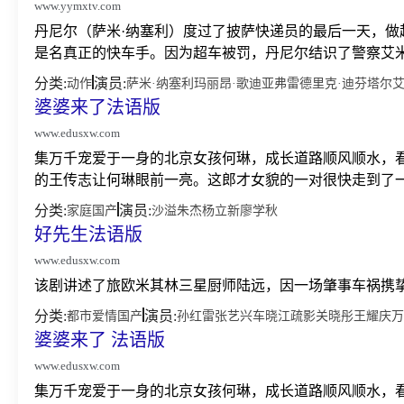
www.yymxtv.com
丹尼尔（萨米·纳塞利）度过了披萨快递员的最后一天，
是名真正的快车手。因为超车被罚，丹尼尔结识了警察艾米（
分类:
演员:
动作
萨米·纳塞利
玛丽昂·歌迪亚
弗雷德里克·迪芬塔尔
艾
婆婆来了法语版
www.edusxw.com
集万千宠爱于一身的北京女孩何琳，成长道路顺风顺水，
的王传志让何琳眼前一亮。这郎才女貌的一对很快走到了一
分类:
演员:
家庭
国产
沙溢
朱杰
杨立新
廖学秋
好先生法语版
www.edusxw.com
该剧讲述了旅欧米其林三星厨师陆远，因一场肇事车祸携挚
分类:
演员:
都市
爱情
国产
孙红雷
张艺兴
车晓
江疏影
关晓彤
王耀庆
万
婆婆来了 法语版
www.edusxw.com
集万千宠爱于一身的北京女孩何琳，成长道路顺风顺水，