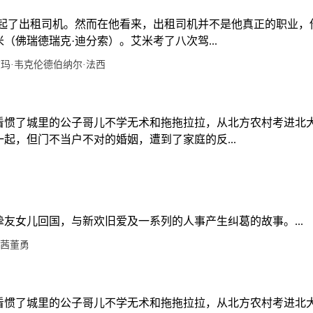
做起了出租司机。然而在他看来，出租司机并不是他真正的职业，
佛瑞德瑞克·迪分索）。艾米考了八次驾...
玛·韦克伦德
伯纳尔·法西
看惯了城里的公子哥儿不学无术和拖拖拉拉，从北方农村考进北
起，但门不当户不对的婚姻，遭到了家庭的反...
友女儿回国，与新欢旧爱及一系列的人事产生纠葛的故事。...
茜
董勇
看惯了城里的公子哥儿不学无术和拖拖拉拉，从北方农村考进北