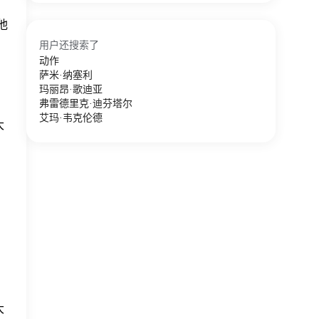
他
用户还搜索了
动作
萨米·纳塞利
玛丽昂·歌迪亚
弗雷德里克·迪芬塔尔
艾玛·韦克伦德
大
大