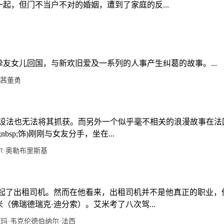
起，但门不当户不对的婚姻，遭到了家庭的反...
友女儿回国，与新欢旧爱及一系列的人事产生纠葛的故事。...
茜
董勇
设法也无法将其抓获。而另外一个似乎毫不相关的浪漫故事在法
p;nbsp;饰)刚刚与女友分手，坐在...
尔·奥勒布里斯基
做起了出租司机。然而在他看来，出租司机并不是他真正的职业，
佛瑞德瑞克·迪分索）。艾米考了八次驾...
玛·韦克伦德
伯纳尔·法西