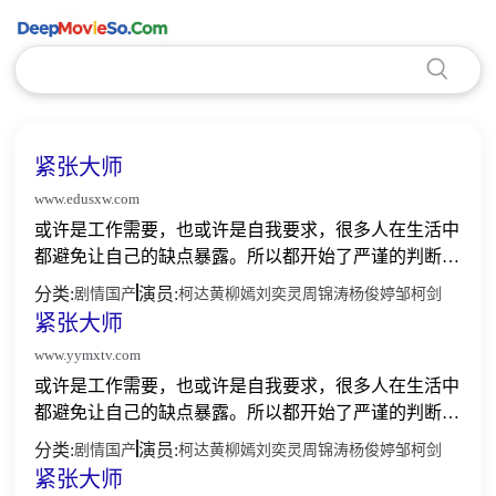
紧张大师
www.edusxw.com
或许是工作需要，也或许是自我要求，很多人在生活中
都避免让自己的缺点暴露。所以都开始了严谨的判断，
所言所行都会在脑海中反复的推演，直至有了完美的应
分类:
演员:
剧情
国产
柯达
黄柳嫣
刘奕灵
周锦涛
杨俊婷
邹柯剑
对方案。紧张大师所要讲述的就是面对这些让人不知所
紧张大师
措的情况...
www.yymxtv.com
或许是工作需要，也或许是自我要求，很多人在生活中
都避免让自己的缺点暴露。所以都开始了严谨的判断，
所言所行都会在脑海中反复的推演，直至有了完美的应
分类:
演员:
剧情
国产
柯达
黄柳嫣
刘奕灵
周锦涛
杨俊婷
邹柯剑
对方案。紧张大师所要讲述的就是面对这些让人不知所
紧张大师
措的情况...