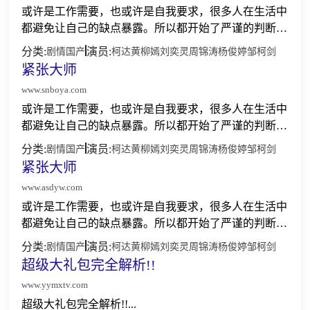
或许是工作需要，也或许是自我要求，很多人在生活中
都避免让自己的缺点暴露。所以都开始了严谨的判断，
所言所行都会在脑海中反复的推演，直至有了完美的应
分类:
演员:
剧情
国产
柯达
黄柳嫣
刘奕灵
周锦涛
杨俊婷
邹柯剑
对方案。紧张大师所要讲述的就是面对这些让人不知所
紧张大师
措的情况...
www.snboya.com
或许是工作需要，也或许是自我要求，很多人在生活中
都避免让自己的缺点暴露。所以都开始了严谨的判断，
所言所行都会在脑海中反复的推演，直至有了完美的应
分类:
演员:
剧情
国产
柯达
黄柳嫣
刘奕灵
周锦涛
杨俊婷
邹柯剑
对方案。紧张大师所要讲述的就是面对这些让人不知所
紧张大师
措的情况...
www.asdyw.com
或许是工作需要，也或许是自我要求，很多人在生活中
都避免让自己的缺点暴露。所以都开始了严谨的判断，
所言所行都会在脑海中反复的推演，直至有了完美的应
分类:
演员:
剧情
国产
柯达
黄柳嫣
刘奕灵
周锦涛
杨俊婷
邹柯剑
对方案。紧张大师所要讲述的就是面对这些让人不知所
超级大礼包完全解析!!
措的情况...
www.yymxtv.com
超级大礼包完全解析!!...