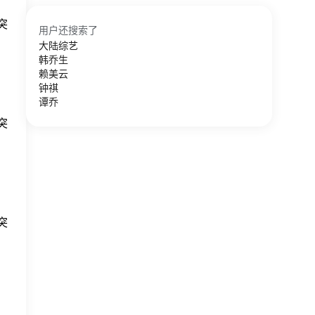
突
用户还搜索了
大陆综艺
韩乔生
赖美云
钟祺
谭乔
突
突