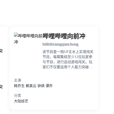
哔哩哔哩向前冲
bilibilixiangqianchong
突
该节目是一档UP主水上实境闯关
节目，每期集结至少12位玩家参
与节目，进行运动游戏闯关。玩
家们不仅要运用个人能力突破重
重游戏关卡，也要在多重的关卡
考验中展开竞争与合作，向终点
主演
高台发起冲击。在欢乐谐趣的轻
韩乔生
赖美云
钟祺
谭乔
突
分类
大陆综艺