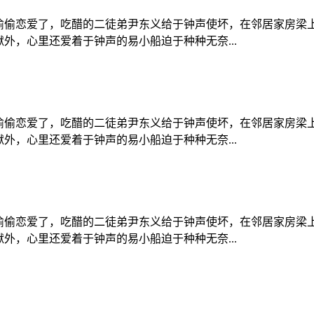
偷偷恋爱了，吃醋的二徒弟尹东义给于钟声使坏，在邻居家房梁
外，心里还爱着于钟声的易小船迫于种种无奈...
偷偷恋爱了，吃醋的二徒弟尹东义给于钟声使坏，在邻居家房梁
外，心里还爱着于钟声的易小船迫于种种无奈...
偷偷恋爱了，吃醋的二徒弟尹东义给于钟声使坏，在邻居家房梁
外，心里还爱着于钟声的易小船迫于种种无奈...