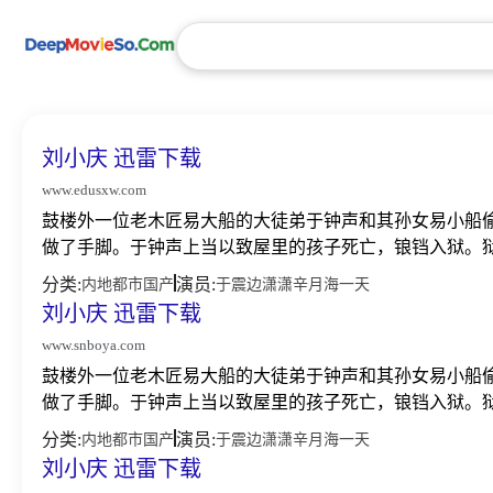
刘小庆 迅雷下载
www.edusxw.com
鼓楼外一位老木匠易大船的大徒弟于钟声和其孙女易小船
做了手脚。于钟声上当以致屋里的孩子死亡，锒铛入狱。狱
分类:
演员:
内地
都市
国产
于震
边潇潇
辛月
海一天
刘小庆 迅雷下载
www.snboya.com
鼓楼外一位老木匠易大船的大徒弟于钟声和其孙女易小船
做了手脚。于钟声上当以致屋里的孩子死亡，锒铛入狱。狱
分类:
演员:
内地
都市
国产
于震
边潇潇
辛月
海一天
刘小庆 迅雷下载