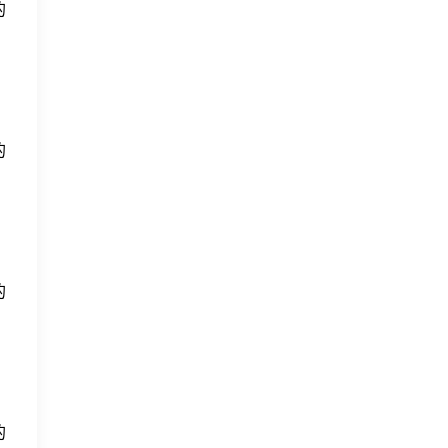
的
的
的
的