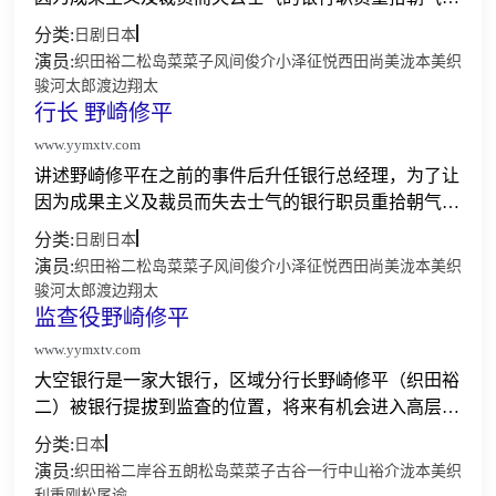
成为对社会有贡献的银行，他和上作已登场，为人不择
分类:
日剧
日本
手段，已升为常务的立川祥子，及融资部的石原俊之合
演员:
织田裕二
松岛菜菜子
风间俊介
小泽征悦
西田尚美
泷本美织
作进行改...
骏河太郎
渡边翔太
行长 野崎修平
www.yymxtv.com
讲述野崎修平在之前的事件后升任银行总经理，为了让
因为成果主义及裁员而失去士气的银行职员重拾朝气，
成为对社会有贡献的银行，他和上作已登场，为人不择
分类:
日剧
日本
手段，已升为常务的立川祥子，及融资部的石原俊之合
演员:
织田裕二
松岛菜菜子
风间俊介
小泽征悦
西田尚美
泷本美织
作进行改...
骏河太郎
渡边翔太
监查役野崎修平
www.yymxtv.com
大空银行是一家大银行，区域分行长野崎修平（织田裕
二）被银行提拔到监査的位置，将来有机会进入高层。
而他现在的工作，就是找出银行内各种不正当行为。他
分类:
日本
所面对的是，银行行长京极雅彦（古谷一行），京极的
演员:
织田裕二
岸谷五朗
松岛菜菜子
古谷一行
中山裕介
泷本美织
得力助手...
利重刚
松尾谕