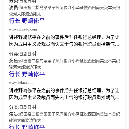
分类:
日剧
日本
手段，已升为常务的立川祥子，及融资部的石原俊之合
演员:
织田裕二
松岛菜菜子
风间俊介
小泽征悦
西田尚美
泷本美织
作进行改...
骏河太郎
渡边翔太
行长 野崎修平
www.sdmzdq.com
讲述野崎修平在之前的事件后升任银行总经理，为了让
因为成果主义及裁员而失去士气的银行职员重拾朝气，
成为对社会有贡献的银行，他和上作已登场，为人不择
分类:
日剧
日本
手段，已升为常务的立川祥子，及融资部的石原俊之合
演员:
织田裕二
松岛菜菜子
风间俊介
小泽征悦
西田尚美
泷本美织
作进行改...
骏河太郎
渡边翔太
行长 野崎修平
www.1eku.com
讲述野崎修平在之前的事件后升任银行总经理，为了让
因为成果主义及裁员而失去士气的银行职员重拾朝气，
成为对社会有贡献的银行，他和上作已登场，为人不择
分类:
日剧
日本
手段，已升为常务的立川祥子，及融资部的石原俊之合
演员:
织田裕二
松岛菜菜子
风间俊介
小泽征悦
西田尚美
泷本美织
作进行改...
骏河太郎
渡边翔太
行长 野崎修平