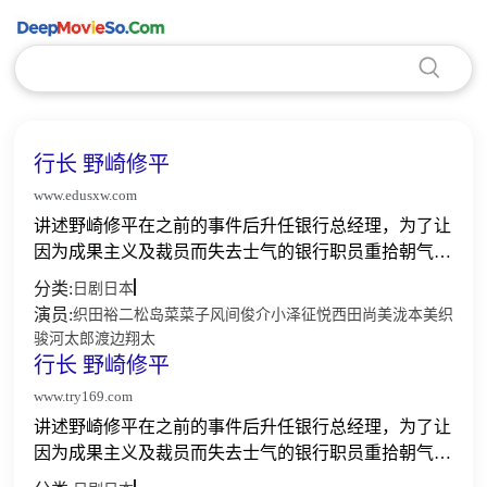
行长 野崎修平
www.edusxw.com
讲述野崎修平在之前的事件后升任银行总经理，为了让
因为成果主义及裁员而失去士气的银行职员重拾朝气，
成为对社会有贡献的银行，他和上作已登场，为人不择
分类:
日剧
日本
手段，已升为常务的立川祥子，及融资部的石原俊之合
演员:
织田裕二
松岛菜菜子
风间俊介
小泽征悦
西田尚美
泷本美织
作进行改...
骏河太郎
渡边翔太
行长 野崎修平
www.try169.com
讲述野崎修平在之前的事件后升任银行总经理，为了让
因为成果主义及裁员而失去士气的银行职员重拾朝气，
成为对社会有贡献的银行，他和上作已登场，为人不择