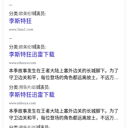
...
分类:
演员:
欧美伦理
李斯特狂
www.3ma1.com
...
分类:
演员:
欧美伦理
李斯特狂迅雷下载
www.edusxw.com
本季故事发生在王者大陆上塞外边关的长城脚下。为了
守卫边关和平，每位登场的角色都远离故土，不远万里
来到此地。虽然在这片陌生的土地上，他们都是“异乡
分类:
演员:
预告片
动漫
人”，但共同的信念让他们有了一个共同的名字——长
李斯特狂迅雷下载
城守卫军...
www.snboya.com
本季故事发生在王者大陆上塞外边关的长城脚下。为了
守卫边关和平，每位登场的角色都远离故土，不远万里
来到此地。虽然在这片陌生的土地上，他们都是“异乡
分类:
演员:
预告片
动漫